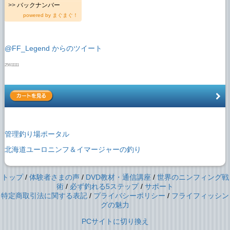
>>
バックナンバー
powered by
まぐまぐ！
@FF_Legend からのツイート
25611111
管理釣り場ポータル
北海道ユーロニンフ＆イマージャーの釣り
トップ
/
体験者さまの声
/
DVD教材・通信講座
/
世界のニンフィング戦
術
/
必ず釣れる5ステップ
/
サポート
特定商取引法に関する表記
/
プライバシーポリシー
/
フライフィッシン
グの魅力
PCサイトに切り換え