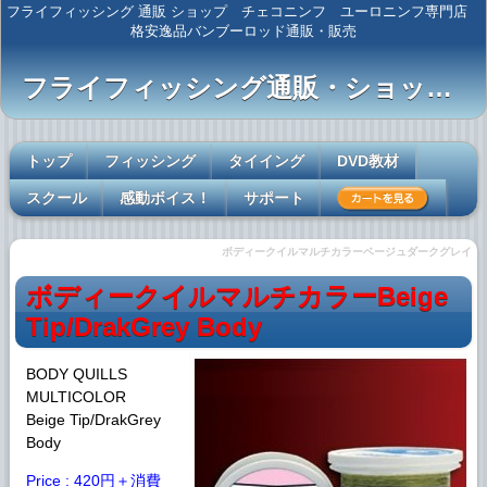
フライフィッシング 通販 ショップ チェコニンフ ユーロニンフ専門店
格安逸品バンブーロッド通販・販売
フライフィッシング通販・ショップ 【Complete Angler】
トップ
フィッシング
タイイング
DVD教材
スクール
感動ボイス！
サポート
ボディークイルマルチカラーベージュダークグレイ
ボディークイルマルチカラーBeige
Tip/DrakGrey Body
BODY QUILLS
MULTICOLOR
Beige Tip/DrakGrey
Body
Price : 420円＋消費