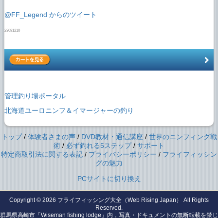
@FF_Legend からのツイート
23681210
管理釣り場ポータル
北海道ユーロニンフ＆イマージャーの釣り
トップ
/
体験者さまの声
/
DVD教材・通信講座
/
世界のニンフィング戦
術
/
必ず釣れる5ステップ
/
サポート
特定商取引法に関する表記
/
プライバシーポリシー
/
フライフィッシン
グの魅力
PCサイトに切り換え
Copyright © 2026
フライフィッシング大全（Web Rising Japan）
All Rights
Reserved.
群馬県高崎市「Wiseman fishing lodge」内，写真・ドキュメントの無断転載を禁じ