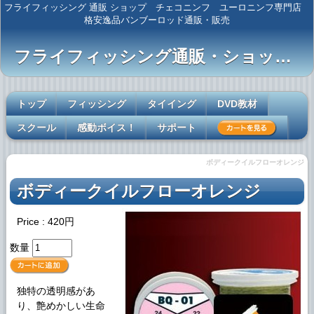
フライフィッシング 通販 ショップ チェコニンフ ユーロニンフ専門店
格安逸品バンブーロッド通販・販売
フライフィッシング通販・ショップ 【Complete Angler】
トップ
フィッシング
タイイング
DVD教材
スクール
感動ボイス！
サポート
ボディークイルフローオレンジ
ボディークイルフローオレンジ
Price : 420円
数量
独特の透明感があ
り、艶めかしい生命