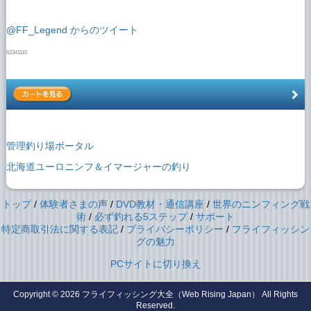
@FF_Legend からのツイート
62341110
管理釣り場ポータル
北海道ユーロニンフ＆イマージャーの釣り
トップ
/
体験者さまの声
/
DVD教材・通信講座
/
世界のニンフィング戦
術
/
必ず釣れる5ステップ
/
サポート
特定商取引法に関する表記
/
プライバシーポリシー
/
フライフィッシン
グの魅力
PCサイトに切り換え
Copyright © 2026
フライフィッシング大全（Web Rising Japan）
All Rights
Reserved.