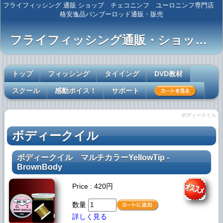
フライフィッシング 通販 ショップ チェコニンフ ユーロニンフ専門店
格安逸品バンブーロッド通販・販売
フライフィッシング通販・ショップ 【Complete Angler】
トップ
フィッシング
タイイング
DVD教材
スクール
感動ボイス！
サポート
ボディークイル
ボディークイル
ボディークイル
マルチカラーYellowTip -
BrownBody
Price : 420円
数量
詳しく見る