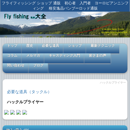
フライフィッシング ショップ 通販 初心者 入門者 ヨーロピアンニンフ
ィング 格安逸品バンブーロッド通販
トップ
歴史
必要な道具
ショップ
最新テクニック
コラム
メルマガ
キャスティング入門
皆さまの声
問い合わせ
ブログ
ハックルプライヤー
必要な道具（タックル）
ハックルプライヤー