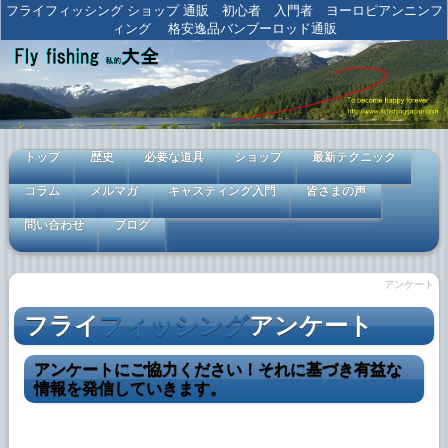
フライフィッシング ショップ 通販 初心者 入門者 ヨーロピアンニンフ
ィング 格安逸品バンブーロッド通販
トップ
歴史
必要な道具
ショップ
最新テクニック
コラム
メルマガ
キャスティング入門
皆さまの声
問い合わせ
ブログ
アンケート
フライ
フィッシング
アンケート
アンケートにご協力ください！それに基づき有益な
情報を発信していきます。